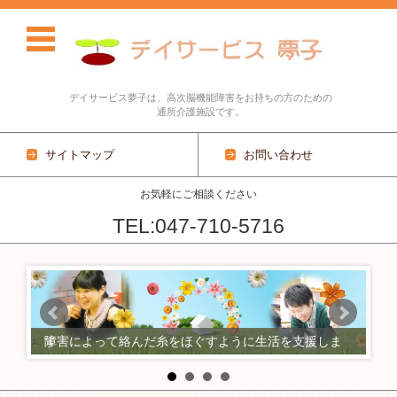
デイサービス夢子は、高次脳機能障害をお持ちの方のための
通所介護施設です。
サイトマップ
お問い合わせ
お気軽にご相談ください
TEL:047-710-5716
コンテンツに移動
障害によって絡んだ糸をほぐすように生活を支援します
手